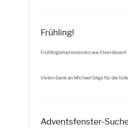
Frühling!
Früh­lings­im­pres­sio­nen aus Elverdissen!
Vie­len Dank an Micha­el Gil­ge für die tol­l
Adventsfenster-Such