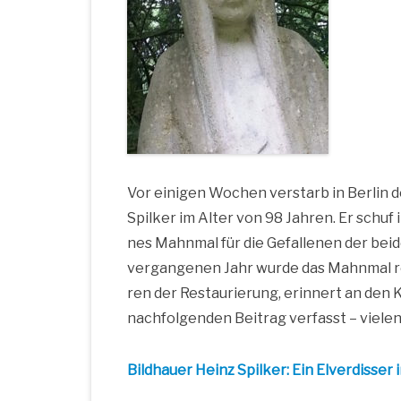
Vor eini­gen Wochen ver­starb in Ber­lin d
Spil­ker im Alter von 98 Jah­ren. Er schuf 
nes Mahn­mal für die Gefal­le­nen der bei­d
ver­gan­ge­nen Jahr wur­de das Mahn­mal re
ren der Restau­rie­rung, erin­nert an den K
nach­fol­gen­den Bei­trag ver­fasst – vie­le
Bild­hau­er Heinz Spil­ker: Ein Elver­dis­ser 