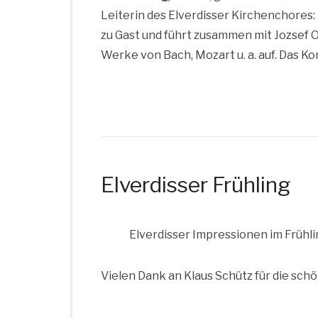
Lei­te­rin des Elver­dis­ser Kir­chen­cho­res: 
zu Gast und führt zusam­men mit Joz­sef O
Wer­ke von Bach, Mozart u. a. auf. Das K
Elverdisser Frühling
Elver­dis­ser Impres­sio­nen im Frühli
Vie­len Dank an Klaus Schütz für die schö