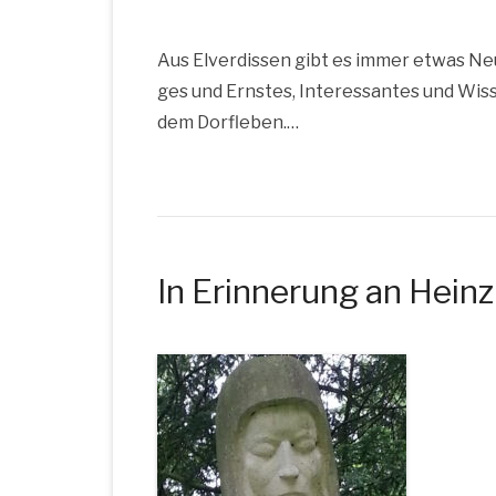
Aus Elver­dis­sen gibt es immer etwas Neu­e
ges und Erns­tes, Inter­es­san­tes und Wis
dem Dorfleben.…
In Erinnerung an Heinz