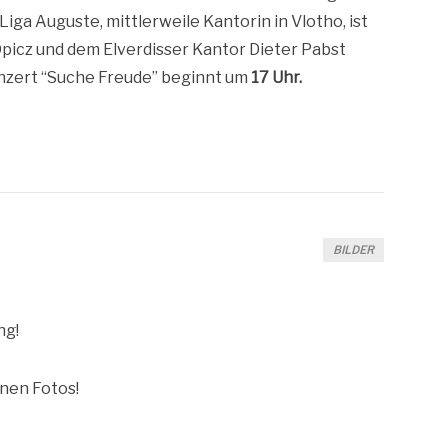
Liga Augus­te, mitt­ler­wei­le Kan­to­rin in Vlo­tho, ist
picz und dem Elver­dis­ser Kan­tor Die­ter Pabst
on­zert “Suche Freu­de” beginnt um
17 Uhr.
BILDER
ng!
­nen Fotos!