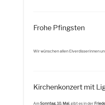
Frohe Pfingsten
Wir wün­schen allen Elver­dis­se­rin­nen un
Kirchenkonzert mit Li
Am
Sonn­tag, 10. Mai
, gibt es in der
Frie­d