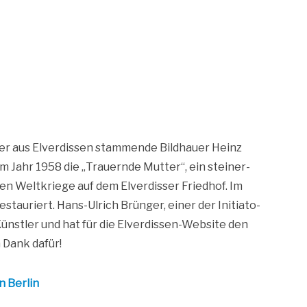
er aus Elver­dis­sen stam­men­de Bild­hau­er Heinz
im Jahr 1958 die „Trau­ern­de Mut­ter“, ein stei­ner­
en Welt­krie­ge auf dem Elver­dis­ser Fried­hof. Im
stau­riert. Hans-Ulrich Brün­ger, einer der Initia­to­
ünst­ler und hat für die Elver­dis­sen-Web­site den
n Dank dafür!
in Berlin