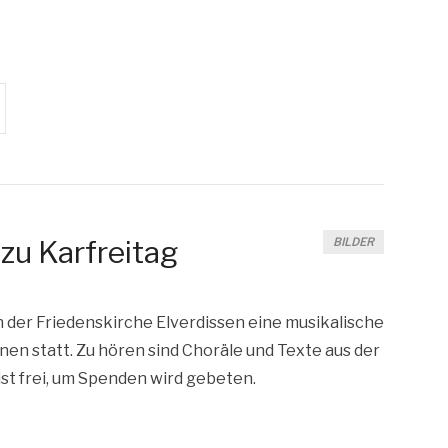
zu Karfreitag
BILDER
n der Frie­dens­kir­che Elver­dis­sen eine musi­ka­li­sche
nen statt. Zu hören sind Cho­rä­le und Tex­te aus der
 ist frei, um Spen­den wird gebeten.