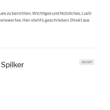
s zu berich­ten. Wich­ti­ges und Nütz­li­ches, Lus­ti­
­sens­wer­tes. Hier steht’s geschrie­ben. Direkt aus
 Spilker
BILDER