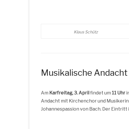
Klaus Schütz
Musikalische Andacht 
Am
Kar­frei­tag, 3. April
fin­det um
11 Uhr
i
Andacht mit Kir­chen­chor und Musi­ke­rin­
Johan­nes­pas­si­on von Bach. Der Ein­tritt