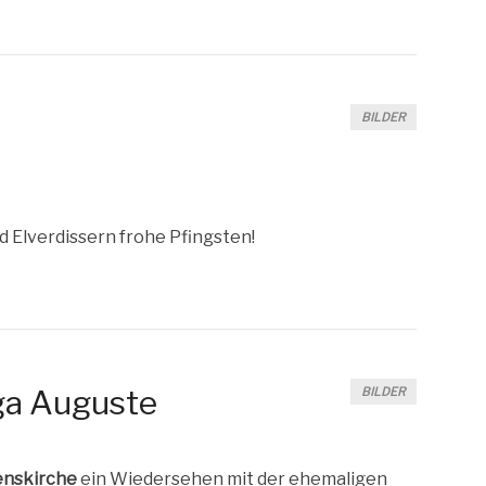
BILDER
d Elver­dis­sern fro­he Pfingsten!
ga Auguste
BILDER
ens­kir­che
ein Wie­der­se­hen mit der ehe­ma­li­gen