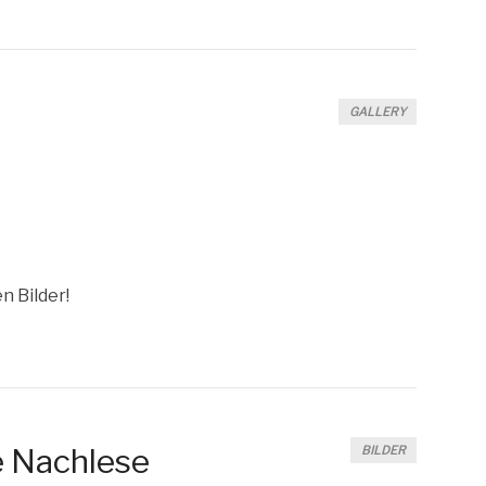
GALLERY
en Bilder!
e Nachlese
BILDER