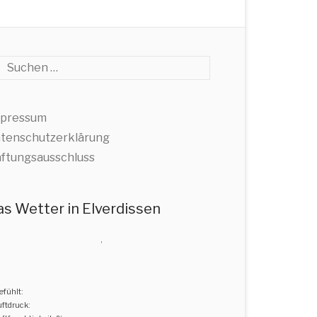
che
pressum
tenschutzerklärung
ftungsausschluss
as Wetter in Elverdissen
,
efühlt:
uftdruck: