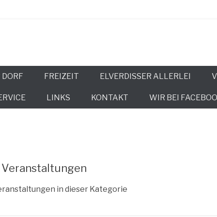
issen
 DORF
FREIZEIT
ELVERDISSER ALLERLEI
V
ERVICE
LINKS
KONTAKT
WIR BEI FACEBOO
Veranstaltungen
r­an­stal­tun­gen in die­ser Kategorie