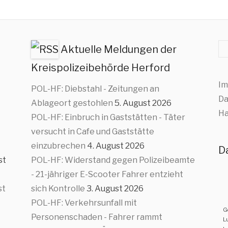
Su
Aktuelle Meldungen der
Kreispolizeibehörde Herford
Im
POL-HF: Diebstahl - Zeitungen an
Da
Ablageort gestohlen
5. August 2026
Ha
POL-HF: Einbruch in Gaststätten - Täter
versucht in Cafe und Gaststätte
einzubrechen
4. August 2026
D
st
POL-HF: Widerstand gegen Polizeibeamte
- 21-jähriger E-Scooter Fahrer entzieht
st
sich Kontrolle
3. August 2026
POL-HF: Verkehrsunfall mit
G
Personenschaden - Fahrer rammt
L