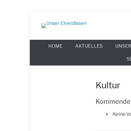
Zum
Inhalt
Gut leben in jedem Alter
wechseln
Unser Elverd
HOME
AKTUELLES
UNSER
S
Kultur
Kommende 
Kei­ne Ve