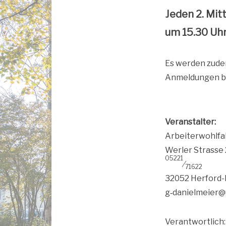
Jeden 2. Mitt
um 15.30 Uhr
Es wer­den zude
Anmel­dun­gen be
Ver­an­stal­ter:
Arbei­ter­wohl­f
Wer­ler Stras­se
05221
⁄
71622
32052 Her­ford-E
g‑danielmeier@
Ver­ant­wort­lich: