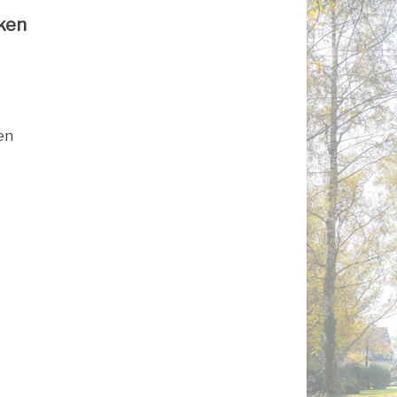
nken
en