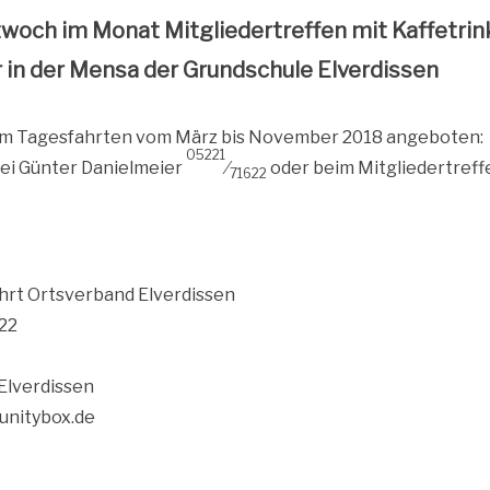
­woch im Monat Mit­glie­der­tref­fen mit Kaffetri
 in der Men­sa der Grund­schu­le Elverdissen
m Tages­fahr­ten vom März bis Novem­ber 2018 angeboten:
05221
i Gün­ter Daniel­mei­er
⁄
oder beim Mitgliedertreff
71622
ahrt Orts­ver­band Elverdissen
 22
lver­dis­sen
unitybox.de