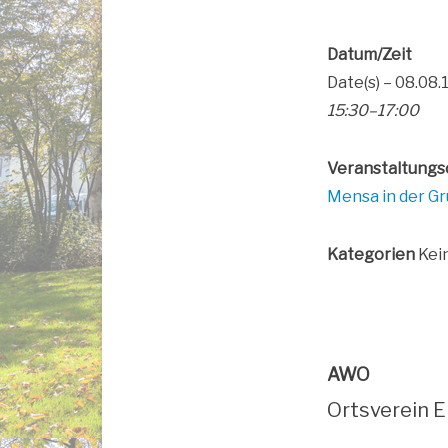
Datum/Zeit
Date(s) – 08.08.
15:30–17:00
Ver­an­stal­tungs
Men­sa in der G
Kate­go­rien
Kei
AWO
Orts­ver­ein E