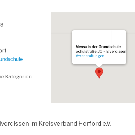
18
Men­sa in der Grund­schu­le
­ort
Schul­stra­ße 30 – Elver­dis­sen
Ver­an­stal­tun­gen
rundschule
­ne Kategorien
lver­dis­sen im Kreis­ver­band Her­ford e.V.