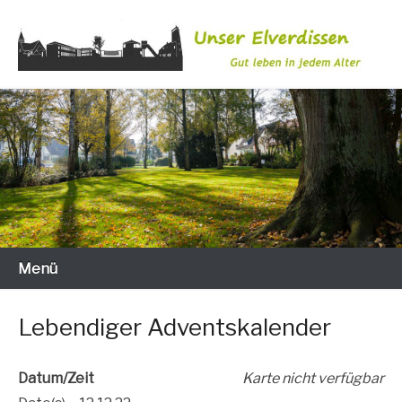
Zum
Inhalt
wechseln
Gut leben in jedem Alter
Unser Elverdissen
Menü
Lebendiger Adventskalender
Datum/Zeit
Kar­te nicht verfügbar