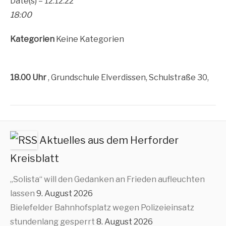
Date(s) – 12.12.22
18:00
Kate­go­rien
Kei­ne Kategorien
18.00 Uhr
, Grund­schu­le Elver­dis­sen, Schul­stra­ße 30,
Aktuelles aus dem Herforder
Kreisblatt
„Solista“ will den Gedanken an Frieden aufleuchten
lassen
9. August 2026
Bielefelder Bahnhofsplatz wegen Polizeieinsatz
stundenlang gesperrt
8. August 2026