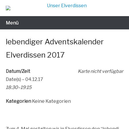
Zum
Inhalt
Gut leben in jedem Alter
Unser Elverdissen
wechseln
Menü
lebendiger Adventskalender
Elverdissen 2017
Datum/Zeit
Kar­te nicht verfügbar
Date(s) – 04.12.17
18:30–19:15
Kate­go­rien
Kei­ne Kategorien
Zum 4. Mal gestal­ten wir in Elver­dis­sen den “leben­di­