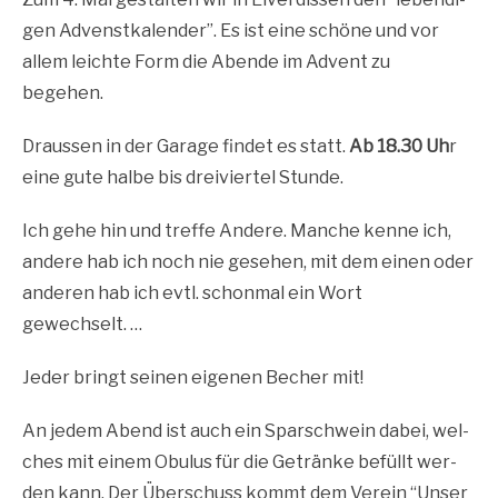
gen Adven­st­ka­len­der”.
Es ist eine schö­ne und vor
allem leich­te Form die Aben­de im Advent zu
begehen.
Draus­sen in der Gara­ge fin­det es statt.
Ab 18.30 Uh
r
eine gute hal­be bis drei­vier­tel Stunde.
Ich gehe hin und tref­fe Ande­re. Man­che ken­ne ich,
ande­re hab ich noch nie gese­hen, mit dem einen oder
ande­ren hab ich evtl. schon­mal ein Wort
gewechselt. …
Jeder bringt sei­nen eige­nen Becher mit!
An jedem Abend ist auch ein Spar­schwein dabei, wel­
ches mit einem Obu­lus für die Geträn­ke befüllt wer­
den kann. Der Über­schuss kommt dem Ver­ein “Unser