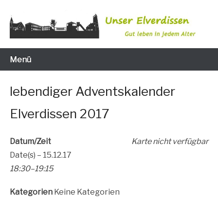
Zum
Inhalt
wechseln
Gut leben in jedem Alter
Unser Elverdissen
Menü
lebendiger Adventskalender
Elverdissen 2017
Datum/Zeit
Kar­te nicht verfügbar
Date(s) – 15.12.17
18:30–19:15
Kate­go­rien
Kei­ne Kategorien