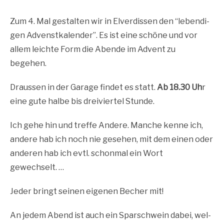
Zum 4. Mal gestal­ten wir in Elver­dis­sen den “leben­di­
gen Adven­st­ka­len­der”.
Es ist eine schö­ne und vor
allem leich­te Form die Aben­de im Advent zu
begehen.
Draus­sen in der Gara­ge fin­det es statt.
Ab 18.30 Uh
r
eine gute hal­be bis drei­vier­tel Stunde.
Ich gehe hin und tref­fe Ande­re. Man­che ken­ne ich,
ande­re hab ich noch nie gese­hen, mit dem einen oder
ande­ren hab ich evtl. schon­mal ein Wort
gewechselt. …
Jeder bringt sei­nen eige­nen Becher mit!
An jedem Abend ist auch ein Spar­schwein dabei, wel­