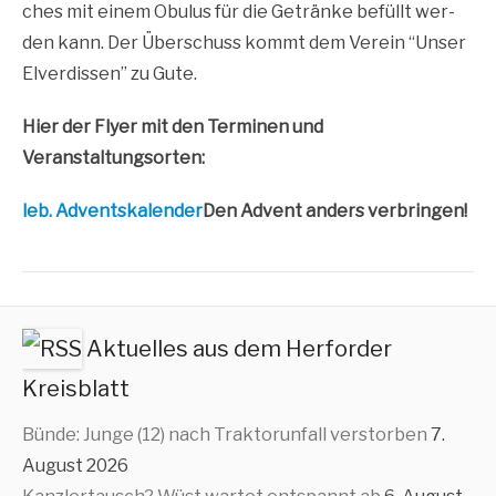
ches mit einem Obu­lus für die Geträn­ke befüllt wer­
den kann. Der Über­schuss kommt dem Ver­ein “Unser
Elver­dis­sen” zu Gute.
Hier der Fly­er mit den Ter­mi­nen und
Veranstaltungsorten:
leb. Advents­ka­len­der
Den Advent anders verbringen!
Aktuelles aus dem Herforder
Kreisblatt
Bünde: Junge (12) nach Traktorunfall verstorben
7.
August 2026