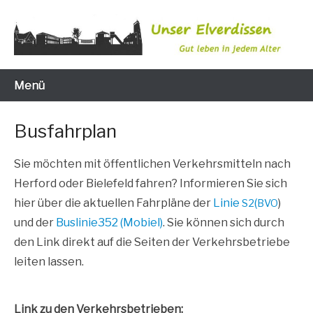
Zum
Inhalt
wechseln
Gut leben in jedem Alter
Unser Elverdissen
Menü
Busfahrplan
Sie möch­ten mit öffent­li­chen Ver­kehrs­mit­teln nach
Her­ford oder Bie­le­feld fah­ren?
Infor­mie­ren Sie sich
hier über die aktu­el­len Fahr­plä­ne der
Linie
(
)
S2
BVO
und der
Buslinie352 (Mobiel)
.
Sie kön­nen sich durch
den Link direkt auf die Sei­ten der Ver­kehrs­be­trie­be
lei­ten lassen.
Link zu den Verkehrsbetrieben: