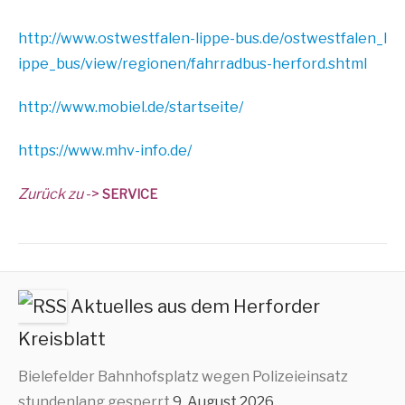
http://​www​.ost​west​fa​len​-lip​pe​-bus​.de/​o​s​t​w​e​s​t​f​a​l​e​n​_​l​
i​p​p​e​_​b​u​s​/​v​i​e​w​/​r​e​g​i​o​n​e​n​/​f​a​h​r​r​a​d​b​u​s​-​h​e​r​f​o​r​d​.​s​h​tml
http://​www​.mobiel​.de/​s​t​a​r​t​s​e​i​te/
https://​www​.mhv​-info​.de/
Zurück zu
->
SERVICE
Aktuelles aus dem Herforder
Kreisblatt
Bielefelder Bahnhofsplatz wegen Polizeieinsatz
stundenlang gesperrt
9. August 2026