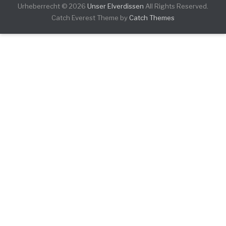
Urheberrecht © 2026
Unser Elverdissen
All Rights Reserved.
Catch Everest Theme by
Catch Themes