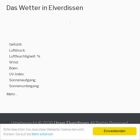
Das Wetter in Elverdissen
,
Gefühlt:
Luftdruck:
Luftfeuchtigkeit: %
Wind:
Böen:
UV-Index:
Sonnenaufgang:
Sonnenuntergang:
Mehr...
Urheberrecht © 2026
Unser Elverdissen
All Rights Reserved.
Catch Everest Theme by
Catch Themes
Bitte beachten Sie, dass diese Webseite Cookies benutzt.
Einverstanden
Klicken Sie auf die
Mehr erfahren