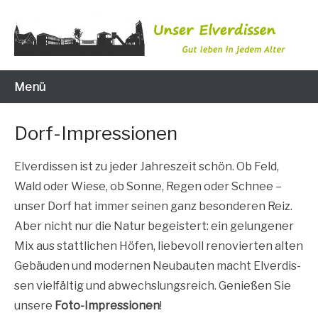
Zum
Inhalt
wechseln
Gut leben in jedem Alter
Unser Elverdissen
Menü
Dorf-Impressionen
Elver­dis­sen ist zu jeder Jah­res­zeit schön. Ob Feld,
Wald oder Wie­se, ob Son­ne, Regen oder Schnee –
unser Dorf hat immer sei­nen ganz beson­de­ren Reiz.
Aber nicht nur die Natur begeis­tert: ein gelun­ge­ner
Mix aus statt­li­chen Höfen, lie­be­voll reno­vier­ten alten
Gebäu­den und moder­nen Neu­bau­ten macht Elver­dis­
sen viel­fäl­tig und abwechs­lungs­reich. Genie­ßen Sie
unse­re
Foto-Impres­sio­nen
!