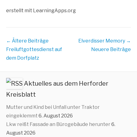
erstellt mit Lear​ning​Apps​.org
Beitrags
← Ältere Beiträge
Elverdisser Memory
→
Übersicht
Freiluftgottesdienst auf
Neuere Beiträge
dem Dorfplatz
Aktuelles aus dem Herforder
Kreisblatt
Mutter und Kind bei Unfall unter Traktor
eingeklemmt
6. August 2026
Lkw reißt Fassade an Bürogebäude herunter
6.
August 2026