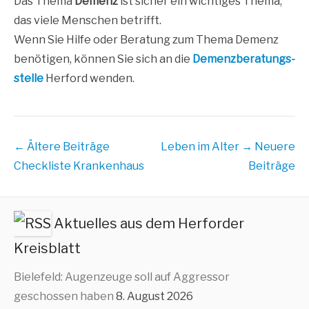
Das The­ma
Demenz
ist sicher ein wich­ti­ges The­ma,
das vie­le Men­schen betrifft.
Wenn Sie Hil­fe oder Bera­tung zum The­ma Demenz
benö­ti­gen, kön­nen Sie sich an die
Demenz­be­ra­tungs­
stel­le
Her­ford wenden.
Beitrags
← Ältere Beiträge
Leben im Alter
→ Neuere
Übersicht
Checkliste Krankenhaus
Beiträge
Aktuelles aus dem Herforder
Kreisblatt
Bielefeld: Augenzeuge soll auf Aggressor
geschossen haben
8. August 2026