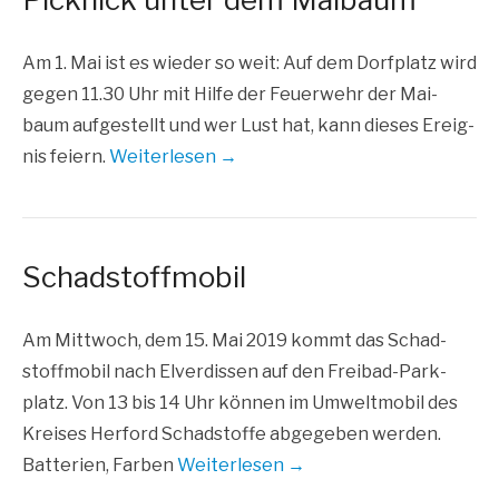
Am 1. Mai ist es wie­der so weit: Auf dem Dorf­platz wird
gegen 11.30 Uhr mit Hil­fe der Feu­er­wehr der Mai­
baum auf­ge­stellt und wer Lust hat, kann die­ses Ereig­
nis fei­ern.
Wei­ter­le­sen →
Schadstoffmobil
Am Mitt­woch, dem 15. Mai 2019 kommt das Schad­
stoff­mo­bil nach Elver­dis­sen auf den Frei­­bad-Par­k­­
platz. Von 13 bis 14 Uhr kön­nen im Umwelt­mo­bil des
Krei­ses Her­ford Schad­stof­fe abge­ge­ben wer­den.
Bat­te­rien, Far­ben
Wei­ter­le­sen →