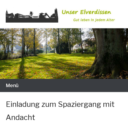
Zum
Inhalt
wechseln
Gut leben in jedem Alter
Unser Elverdissen
Menü
Einladung zum Spaziergang mit
Andacht