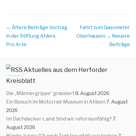
Beitrags
← Ältere Beiträge
Vortrag
Fahrt zum Gasometer
Übersicht
in der Stiftung Ahlers
Oberhausen
→ Neuere
Pro Arte
Beiträge
Aktuelles aus dem Herforder
Kreisblatt
Die „Männergrippe“ grassiert
8. August 2026
Ein Besuch im Motorrad-Museum in Ahlsen
7. August
2026
Im Dachdecker-Land: Sind wir reformunfähig?
7.
August 2026
Bünde: Junge (12) nach Traktorunfall verstorben
7.