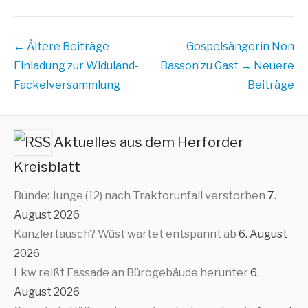
Beitrags
← Ältere Beiträge
Gospelsängerin Non
Übersicht
Einladung zur Widuland-
Basson zu Gast
→ Neuere
Fackelversammlung
Beiträge
Aktuelles aus dem Herforder
Kreisblatt
Bünde: Junge (12) nach Traktorunfall verstorben
7.
August 2026
Kanzlertausch? Wüst wartet entspannt ab
6. August
2026
Lkw reißt Fassade an Bürogebäude herunter
6.
August 2026