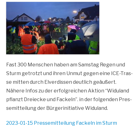
Fast 300 Men­schen haben am Sams­tag Regen und
Sturm getrotzt und ihren Unmut gegen eine ICE-Tras­
se mit­ten durch Elver­dis­sen deut­lich geäußert.
Nähe­re Infos zu der erfolg­rei­chen Akti­on “Widu­land
pflanzt Drei­ecke und Fackeln”. in der fol­gen­den Pres­
se­mit­tei­lung der Bür­ger­initia­ti­ve Widuland.
2023-01-15 Pres­se­mit­tei­lung Fackeln im Sturm