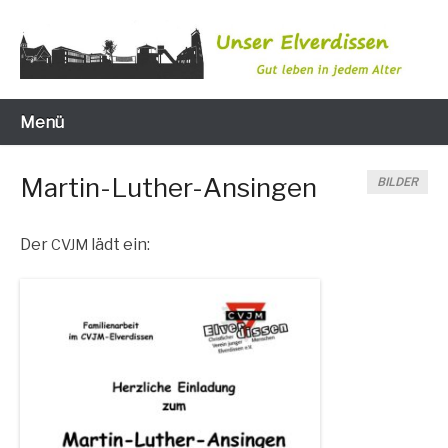
Zum
Inhalt
wechseln
Gut leben in jedem Alter
Unser Elverdissen
Menü
Martin-Luther-Ansingen
BILDER
Der
lädt ein:
CVJM