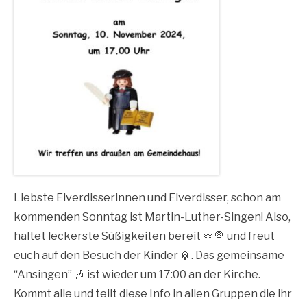
Liebs­te Elver­dis­se­rin­nen und Elver­dis­ser, schon am
kom­men­den Sonn­tag ist Mar­tin-Luther-Sin­gen! Also,
hal­tet leckers­te Süßig­kei­ten bereit 🍬🍭 und freut
euch auf den Besuch der Kin­der 🏮. Das gemein­sa­me
“Ansin­gen” 🎶 ist wie­der um 17:00 an der Kir­che.
Kommt alle und teilt die­se Info in allen Grup­pen die ihr