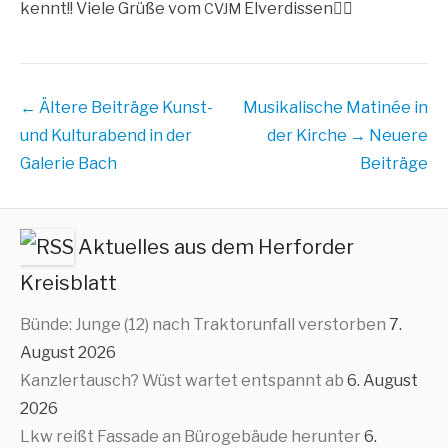
kennt!! Vie­le Grü­ße vom
Elver­dis­sen🙋‍♂️
CVJM
Beitrags
← Ältere Beiträge
Kunst-
Musikalische Matinée in
Übersicht
und Kulturabend in der
der Kirche
→ Neuere
Galerie Bach
Beiträge
Aktuelles aus dem Herforder
Kreisblatt
Bünde: Junge (12) nach Traktorunfall verstorben
7.
August 2026
Kanzlertausch? Wüst wartet entspannt ab
6. August
2026
Lkw reißt Fassade an Bürogebäude herunter
6.