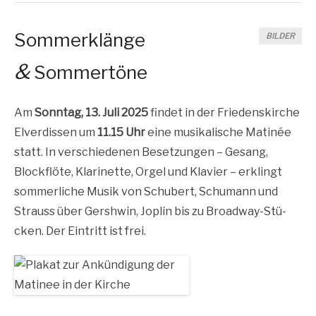
Sommerklänge
BILDER
&
Sommertöne
Am
Sonn­tag, 13. Juli 2025
fin­det in der Frie­dens­kir­che
Elver­dis­sen um
11.15 Uhr
eine musi­ka­li­sche Mati­née
statt. In ver­schie­de­nen Beset­zun­gen – Gesang,
Block­flö­te, Kla­ri­net­te, Orgel und Kla­vier – erklingt
som­mer­li­che Musik von Schu­bert, Schu­mann und
Strauss über Gershwin, Jop­lin bis zu Broad­way-Stü­
cken. Der Ein­tritt ist frei.