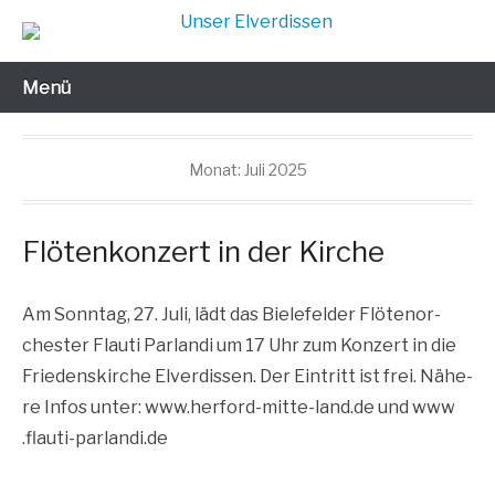
Zum
Inhalt
Gut leben in jedem Alter
Unser Elverdissen
wechseln
Menü
Monat:
Juli 2025
Flötenkonzert in der Kirche
Am Sonn­tag, 27. Juli, lädt das Bie­le­fel­der Flö­ten­or­
ches­ter Flau­ti Par­landi um 17 Uhr zum Kon­zert in die
Frie­dens­kir­che Elver­dis­sen. Der Ein­tritt ist frei. Nähe­
re Infos unter: www​.her​ford​-mit​te​-land​.de und www​
.flau​ti​-par​landi​.de