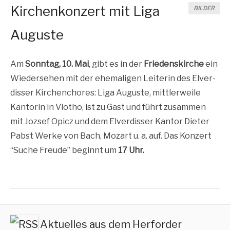
Kirchenkonzert mit Liga
BILDER
Auguste
Am
Sonn­tag, 10. Mai
, gibt es in der
Frie­dens­kir­che
ein
Wie­der­se­hen mit der ehe­ma­li­gen Lei­te­rin des Elver­
dis­ser Kir­chen­cho­res: Liga Augus­te, mitt­ler­wei­le
Kan­to­rin in Vlo­tho, ist zu Gast und führt zusam­men
mit Joz­sef Opicz und dem Elver­dis­ser Kan­tor Die­ter
Pabst Wer­ke von Bach, Mozart u. a. auf. Das Kon­zert
“Suche Freu­de” beginnt um
17 Uhr.
Aktuelles aus dem Herforder