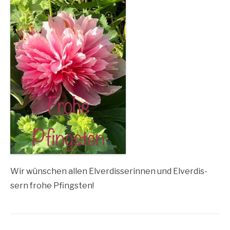
Wir wün­schen allen Elver­dis­se­rin­nen und Elver­dis­
sern fro­he Pfingsten!