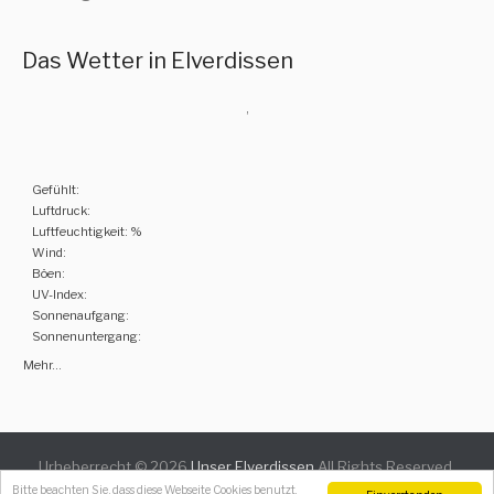
Das Wetter in Elverdissen
,
Gefühlt:
Luftdruck:
Luftfeuchtigkeit: %
Wind:
Böen:
UV-Index:
Sonnenaufgang:
Sonnenuntergang:
Mehr...
Urheberrecht © 2026
Unser Elverdissen
All Rights Reserved.
Catch Everest Theme by
Catch Themes
Bitte beachten Sie, dass diese Webseite Cookies benutzt.