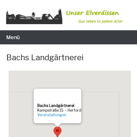
Zum
Inhalt
wechseln
Gut leben in jedem Alter
Unser Elverdissen
Menü
Bachs Landgärtnerei
Bachs Land­gärt­ne­rei
Kamp­stra­ße 15 – Her­ford
Ver­an­stal­tun­gen