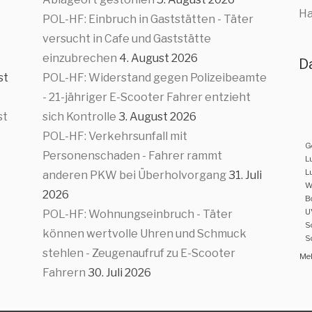
Ha
POL-HF: Einbruch in Gaststätten - Täter
versucht in Cafe und Gaststätte
einzubrechen
4. August 2026
D
st
POL-HF: Widerstand gegen Polizeibeamte
- 21-jähriger E-Scooter Fahrer entzieht
st
sich Kontrolle
3. August 2026
POL-HF: Verkehrsunfall mit
G
Personenschaden - Fahrer rammt
L
L
anderen PKW bei Überholvorgang
31. Juli
W
2026
B
U
POL-HF: Wohnungseinbruch - Täter
S
können wertvolle Uhren und Schmuck
S
stehlen - Zeugenaufruf zu E-Scooter
Meh
Fahrern
30. Juli 2026