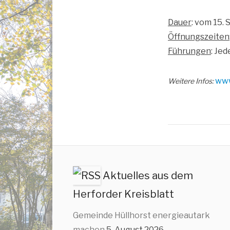
Dau­er
: vom 15.
Öff­nungs­zei­ten
Füh­run­gen
: Je
www​
Wei­te­re Infos:
Aktuelles aus dem
Herforder Kreisblatt
Gemeinde Hüllhorst energieautark
machen
5. August 2026