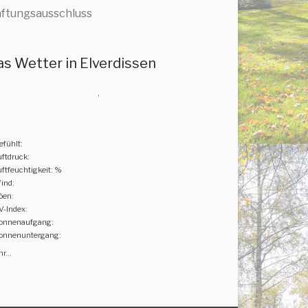
ftungsausschluss
as Wetter in Elverdissen
,
efühlt:
uftdruck:
uftfeuchtigkeit: %
ind:
öen:
V-Index:
onnenaufgang:
onnenuntergang:
r...