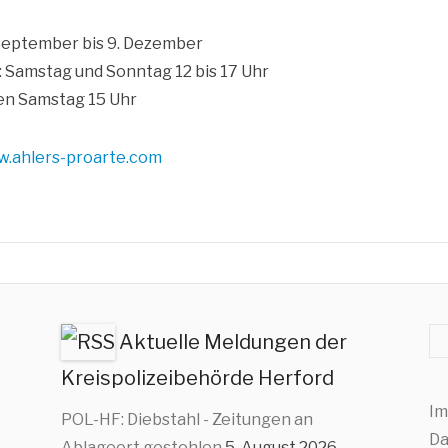
 Sep­tem­ber bis 9. Dezember
: Sams­tag und Sonn­tag 12 bis 17 Uhr
den Sams­tag 15 Uhr
.ahlers​-pro​ar​te​.com
Su
Aktuelle Meldungen der
Kreispolizeibehörde Herford
Im
POL-HF: Diebstahl - Zeitungen an
Da
Ablageort gestohlen
5. August 2026