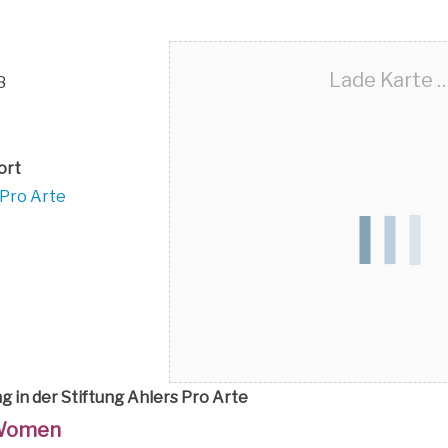
Lade Kar­te 
8
­ort
 Pro Arte
ng in der Stif­tung Ahlers Pro Arte
­Wo­men