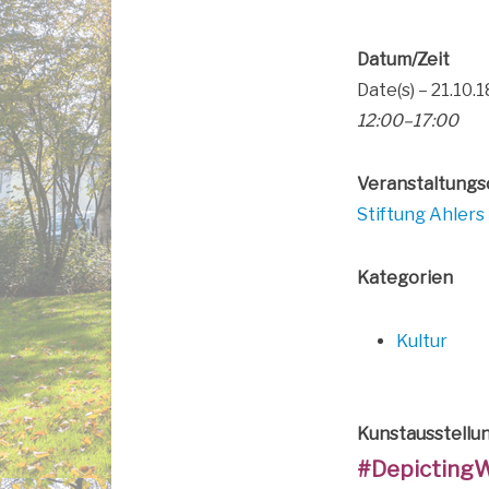
Datum/Zeit
Date(s) – 21.10.1
12:00–17:00
Ver­an­stal­tungs
Stif­tung Ahlers
Kate­go­rien
Kul­tur
Kunst­aus­stel­lu
#Depic­ting