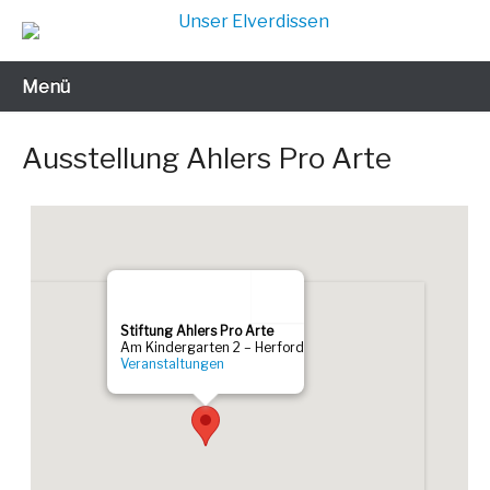
Zum
Inhalt
Gut leben in jedem Alter
Unser Elverdissen
wechseln
Menü
Ausstellung Ahlers Pro Arte
Stif­tung Ahlers Pro Arte
Am Kin­der­gar­ten 2 – Her­ford
Ver­an­stal­tun­gen