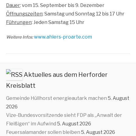
Dau­er
: vom 15. Sep­tem­ber bis 9. Dezember
Öff­nungs­zei­ten
: Sams­tag und Sonn­tag 12 bis 17 Uhr
Füh­run­gen
: Jeden Sams­tag 15 Uhr
www​.ahlers​-pro​ar​te​.com
Wei­te­re Infos:
Aktuelles aus dem Herforder
Kreisblatt
Gemeinde Hüllhorst energieautark machen
5. August
2026
Vize-Bundesvorsitzende sieht FDP als „Anwalt der
Fleißigen“ im Aufwind
5. August 2026
Feuersalamander sollen bleiben
5. August 2026