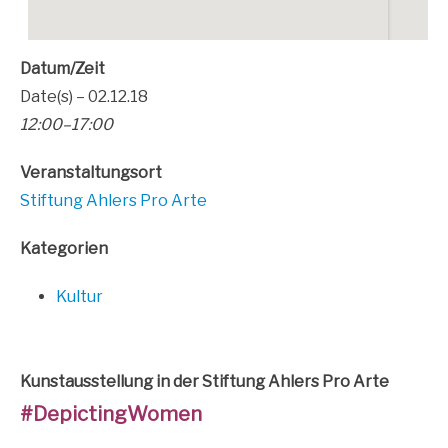
Datum/Zeit
Date(s) – 02.12.18
12:00–17:00
Ver­an­stal­tungs­ort
Stif­tung Ahlers Pro Arte
Kate­go­rien
Kul­tur
Kunst­aus­stel­lung in der Stif­tung Ahlers Pro Arte
#Depic­ting­Wo­men