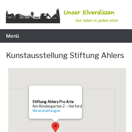
Zum
Inhalt
wechseln
Gut leben in jedem Alter
Unser Elverdissen
Menü
Kunstausstellung Stiftung Ahlers
Stif­tung Ahlers Pro Arte
Am Kin­der­gar­ten 2 – Her­ford
Ver­an­stal­tun­gen