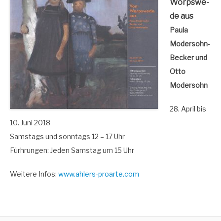
Worps­we­
de aus
Pau­la
Moder­sohn-
Becker und
Otto
Modersohn
28. April bis
10. Juni 2018
Sams­tags und sonn­tags 12 – 17 Uhr
Fürhrun­gen: Jeden Sams­tag um 15 Uhr
Wei­te­re Infos:
www​.ahlers​-pro​ar​te​.com