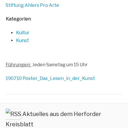
Stif­tung Ahlers Pro Arte
Kate­go­rien
Kul­tur
Kunst
Füh­run­gen:
Jeden Sams­tag um 15 Uhr
190710 Poster_Das_Lesen_in_der_Kunst
Aktuelles aus dem Herforder
Kreisblatt