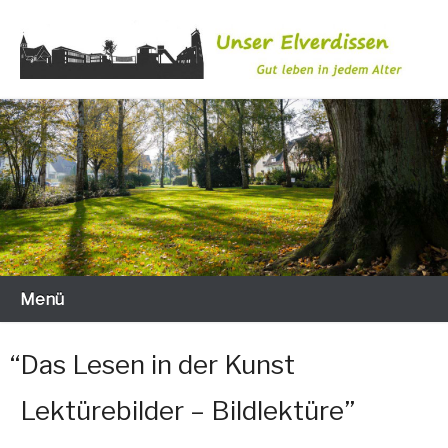
Zum
Inhalt
wechseln
Gut leben in jedem Alter
Unser Elverdissen
Menü
“
Das Lesen in der Kunst
Lektürebilder – Bildlektüre”