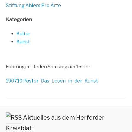
Stif­tung Ahlers Pro Arte
Kate­go­rien
Kul­tur
Kunst
Füh­run­gen:
Jeden Sams­tag um 15 Uhr
190710 Poster_Das_Lesen_in_der_Kunst
Aktuelles aus dem Herforder
Kreisblatt