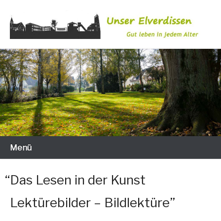
Zum
Inhalt
wechseln
Gut leben in jedem Alter
Unser Elverdissen
Menü
“
Das Lesen in der Kunst
Lektürebilder – Bildlektüre”