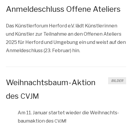
Anmeldeschluss Offene Ateliers
Das Künst­ler­fo­rum Her­ford e.V. lädt Künst­le­rin­nen
und Künst­ler zur Teil­nah­me an den Offe­nen Ate­liers
2025 für Her­ford und Umge­bung ein und weist auf den
Anmel­de­schluss (23. Febru­ar) hin.
Weihnachtsbaum-Aktion
BILDER
des
CVJM
Am 11. Janu­ar star­tet wie­der die Weih­nachts­
baum­ak­ti­on des
!
CVJM