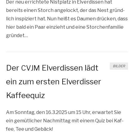
Der neu errich­te­te Nist­platz in Elver­dis­sen hat
bereits einen Storch ange­lockt, der das Nest gründ­
lich inspi­ziert hat. Nun heißt es Dau­men drü­cken, dass
hier bald ein Paar ein­zieht und eine Stor­chen­fa­mi­lie
gründet…
Der
Elverdissen lädt
CVJM
BILDER
ein zum ersten Elverdisser
Kaffeequiz
Am Sonn­tag, den 16.3.2025 um 15 Uhr, erwar­tet Sie
ein gemüt­li­cher Nach­mit­tag mit einem Quiz bei Kaf­
fee, Tee und Gebäck!