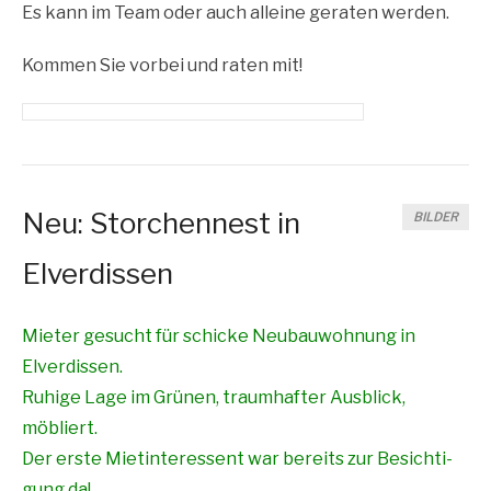
Es kann im Team oder auch allei­ne gera­ten werden.
Kom­men Sie vor­bei und raten mit!
Neu: Storchennest in
BILDER
Elverdissen
Mie­ter gesucht für schi­cke Neu­bau­woh­nung in
Elverdissen.
Ruhi­ge Lage im Grü­nen, traum­haf­ter Aus­blick,
möbliert.
Der ers­te Miet­in­ter­es­sent war bereits zur Besich­ti­
gung da!