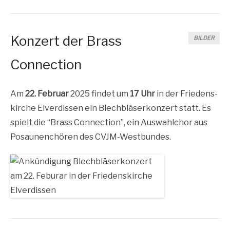
Konzert der Brass
BILDER
Connection
Am
22. Febru­ar
2025 fin­det um
17 Uhr
in der Frie­dens­
kir­che Elver­dis­sen ein Blech­blä­ser­kon­zert statt. Es
spielt die “Brass Con­nec­tion”, ein Aus­wahl­chor aus
Posau­nen­chö­ren des CVJM-Westbundes.