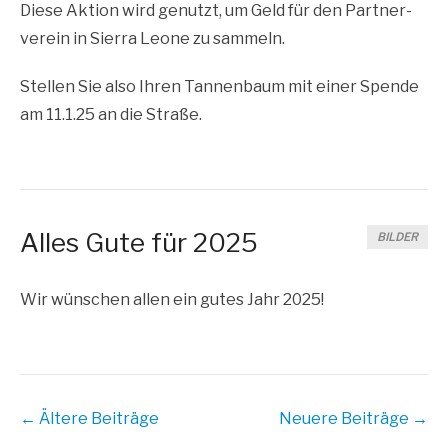
Die­se Akti­on wird genutzt, um Geld für den Part­ner­
ver­ein in Sier­ra Leo­ne zu sammeln.
Stel­len Sie also Ihren Tan­nen­baum mit einer Spen­de
am 11.1.25 an die Straße.
Alles Gute für 2025
BILDER
Wir wün­schen allen ein gutes Jahr 2025!
Beitrags
←
Ältere Beiträge
Neuere Beiträge
→
Übersicht