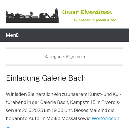
Zum
Inhalt
wechseln
Gut leben in jedem Alter
Unser Elverdissen
Menü
Kategorie:
Allgemein
Einladung Galerie Bach
Wir laden Sie herz­lich ein zu unse­rem Kunst- und Kul­
tur­abend in der Gale­rie Bach, Kamp­str. 15 in Elver­dis­
sen am 26.6.2025 um 19:00 Uhr. Die­ses Mal sind die
bekann­te Autorin Mei­ke Messal sowie
Wei­ter­le­sen
→