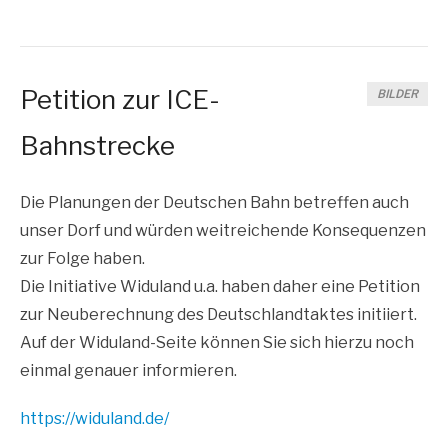
Petition zur ICE-
BILDER
Bahnstrecke
Die Pla­nun­gen der Deut­schen Bahn betref­fen auch
unser Dorf und wür­den weit­rei­chen­de Kon­se­quen­zen
zur Fol­ge haben.
Die Initia­ti­ve Widu­land u.a. haben daher eine Peti­ti­on
zur Neu­be­rech­nung des Deutsch­land­tak­tes initiiert.
Auf der Widu­land-Sei­te kön­nen Sie sich hier­zu noch
ein­mal genau­er informieren.
https://​widu​land​.de/