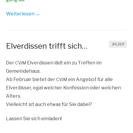
Wei­ter­le­sen →
Elverdissen trifft sich…
BILDER
Der
Elver­dis­sen lädt ein zu Tref­fen im
CVJM
Gemeindehaus.
Ab Febru­ar bie­tet der
ein Ange­bot für alle
CVJM
Elver­dis­ser, egal wel­cher Kon­fes­si­on oder wel­chen
Alters.
Viel­leicht ist auch etwas für Sie dabei?
Las­sen Sie sich einladen!