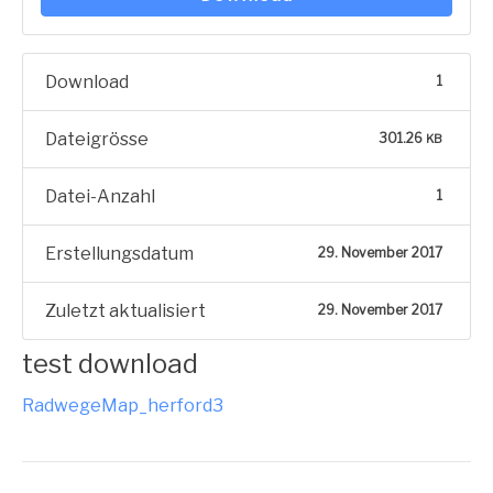
Down­load
1
Datei­grös­se
301.26
KB
Datei-Anzahl
1
Erstel­lungs­da­tum
29. Novem­ber 2017
Zuletzt aktua­li­siert
29. Novem­ber 2017
test download
RadwegeMap_herford3