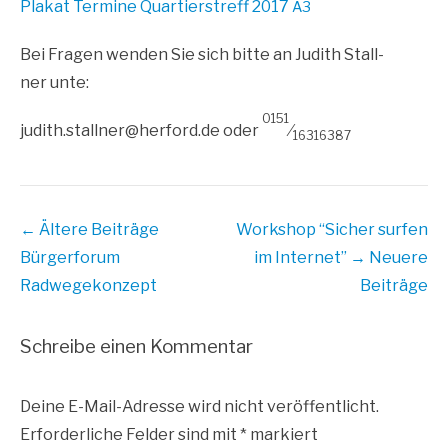
Pla­kat Ter­mi­ne Quar­tiers­treff 2017
A3
Bei Fra­gen wen­den Sie sich bit­te an Judith Stall­
ner unte:
0151
judith.​stallner@​herford.​de oder
⁄
16316387
Beitrags
← Ältere Beiträge
Workshop “Sicher surfen
Übersicht
Bürgerforum
im Internet”
→ Neuere
Radwegekonzept
Beiträge
Schreibe einen Kommentar
Deine E-Mail-Adresse wird nicht veröffentlicht.
Erforderliche Felder sind mit
*
markiert