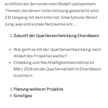
ermit­teln wir den kon­kre­ten Bedarf und sam­meln
The­men, bei denen Unter­stüt­zung gewünscht wird.
Z.B. Umgang mit dem Inter­net, Smart­phone-Benut­
zung, was sind sozia­le Netz­wer­ke etc…
Zukunft der Quar­tiers­ent­wick­lung Elverdissen
Wie geht es mit der Quar­tiers­ent­wick­lung nach
Ablauf des Pro­jek­tes weiter?
Ein­la­dung zum Nach­hal­tig­keits­work­shop im
März 2018 um die Quar­tiers­ar­beit in Elver­dis­sen
zu sichern
Pla­nung wei­te­rer Projekte
Sons­ti­ges