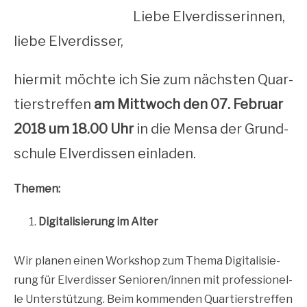
Lie­be Elver­dis­se­rin­nen,
lie­be Elverdisser,
hier­mit möch­te ich Sie zum nächs­ten Quar­
tiers­tref­fen
am Mitt­woch den 07. Febru­ar
2018 um 18.00 Uhr
in die Men­sa der Grund­
schu­le Elver­dis­sen einladen.
The­men:
Digi­ta­li­sie­rung im Alter
Wir pla­nen einen Work­shop zum The­ma Digi­ta­li­sie­
rung für Elver­dis­ser Senioren/innen mit pro­fes­sio­nel­
le Unter­stüt­zung. Beim kom­men­den Quar­tiers­tref­fen