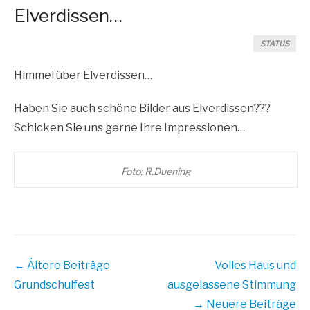
Elverdissen…
STATUS
Him­mel über Elverdissen…
Haben Sie auch schö­ne Bil­der aus Elverdissen???
Schi­cken Sie uns ger­ne Ihre Impressionen…
Foto: R.Duening
Beitrags
← Ältere Beiträge
Volles Haus und
Übersicht
Grundschulfest
ausgelassene Stimmung
→ Neuere Beiträge