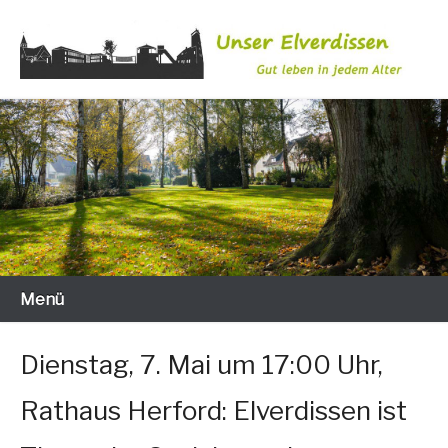
Zum
Inhalt
wechseln
Gut leben in jedem Alter
Unser Elverdissen
Menü
Dienstag, 7. Mai um 17:00 Uhr,
Rathaus Herford: Elverdissen ist