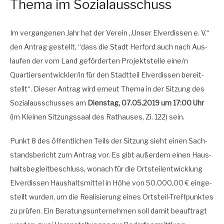
Thema im Sozialausschuss
Im ver­gan­ge­nen Jahr hat der Ver­ein „Unser Elver­dis­sen e. V.“
den Antrag gestellt, “dass die Stadt Her­ford auch nach Aus­
lau­fen der vom Land geför­der­ten Pro­jekt­stel­le eine/n
Quartiersentwickler/in für den Stadt­teil Elver­dis­sen bereit­
stellt“. Die­ser Antrag wird erneut The­ma in der Sit­zung des
Sozi­al­aus­schus­ses am
Diens­tag, 07.05.2019 um 17:00 Uhr
(im Klei­nen Sit­zungs­saal des Rat­hau­ses, Zi. 122) sein.
Punkt 8 des öffent­li­chen Teils der Sit­zung sieht einen Sach­
stands­be­richt zum Antrag vor. Es gibt außer­dem einen Haus­
halts­be­gleit­be­schluss, wonach für die Orts­teil­ent­wick­lung
Elver­dis­sen Haus­halts­mit­tel in Höhe von 50.000,00 € ein­ge­
stellt wur­den, um die Rea­li­sie­rung eines Orts­teil-Treff­punk­tes
zu prü­fen. Ein Bera­tungs­un­ter­neh­men soll damit beauf­tragt