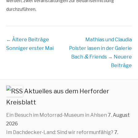
wer­den, zwei Ver­an­stal­tun­gen zur Bedarfs­er­mitt­lung
durchzuführen.
Beitrags
← Ältere Beiträge
Mathias und Claudia
Übersicht
Sonniger erster Mai
Polster lasen in der Galerie
&
Bach
Friends
→ Neuere
Beiträge
Aktuelles aus dem Herforder
Kreisblatt
Ein Besuch im Motorrad-Museum in Ahlsen
7. August
2026
Im Dachdecker-Land: Sind wir reformunfähig?
7.