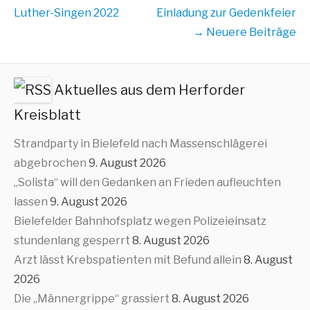
Übersicht
Luther-Singen 2022
Einladung zur Gedenkfeier
→ Neuere Beiträge
Aktuelles aus dem Herforder
Kreisblatt
Strandparty in Bielefeld nach Massenschlägerei
abgebrochen
9. August 2026
„Solista“ will den Gedanken an Frieden aufleuchten
lassen
9. August 2026
Bielefelder Bahnhofsplatz wegen Polizeieinsatz
stundenlang gesperrt
8. August 2026
Arzt lässt Krebspatienten mit Befund allein
8. August
2026
Die „Männergrippe“ grassiert
8. August 2026