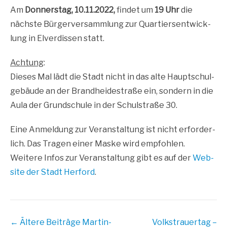
Am
Don­ners­tag, 10.11.2022,
fin­det um
19 Uhr
die
nächs­te Bür­ger­ver­samm­lung zur Quar­tiers­ent­wick­
lung in Elver­dis­sen statt.
Ach­tung
:
Die­ses Mal lädt die Stadt nicht in das alte Haupt­schul­
ge­bäu­de an der Brand­hei­de­stra­ße ein, son­dern in die
Aula der Grund­schu­le in der Schul­stra­ße 30.
Eine Anmel­dung zur Ver­an­stal­tung ist nicht erfor­der­
lich. Das Tra­gen einer Mas­ke wird empfohlen.
Wei­te­re Infos zur Ver­an­stal­tung gibt es auf der
Web­
site der Stadt Her­ford
.
Beitrags
← Ältere Beiträge
Martin-
Volkstrauertag –