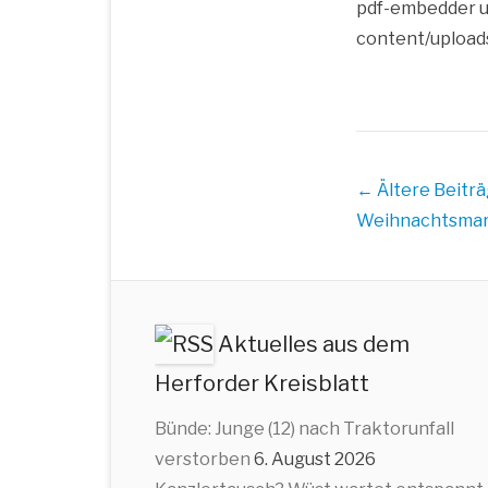
pdf-embedder ur
content/upload
Beitrags
← Ältere Beitr
Übersicht
Weihnachtsmark
Aktuelles aus dem
Herforder Kreisblatt
Bünde: Junge (12) nach Traktorunfall
verstorben
6. August 2026