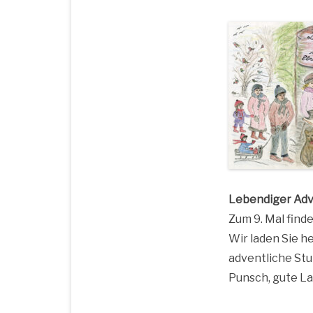
Leben­di­ger Ad
Zum 9. Mal fin­de
Wir laden Sie he
advent­li­che St
Punsch, gute La