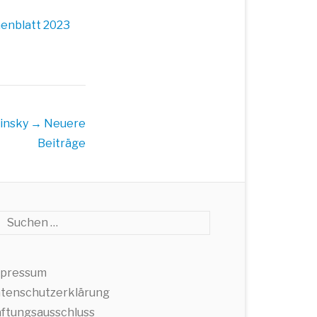
nen­blatt 2023
insky
→ Neuere
Beiträge
che
pressum
tenschutzerklärung
ftungsausschluss