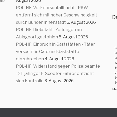
 ab
August 2026
POL-HF: Verkehrsunfallflucht - PKW
entfernt sich mit hoher Geschwindigkeit
D
durch Bünder Innenstadt
6. August 2026
POL-HF: Diebstahl - Zeitungen an
Ablageort gestohlen
5. August 2026
POL-HF: Einbruch in Gaststätten - Täter
G
versucht in Cafe und Gaststätte
L
L
einzubrechen
4. August 2026
W
POL-HF: Widerstand gegen Polizeibeamte
B
U
- 21-jähriger E-Scooter Fahrer entzieht
S
sich Kontrolle
3. August 2026
S
Meh