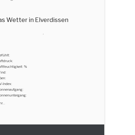
as Wetter in Elverdissen
,
efühlt:
uftdruck:
uftfeuchtigkeit: %
ind:
öen:
V-Index:
onnenaufgang:
onnenuntergang:
r...