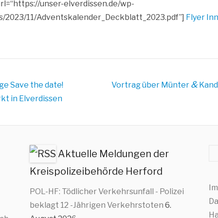
l=“https://unser-elverdissen.de/wp-
s/2023/11/Adventskalender_Deckblatt_2023.pdf”]
Fly­er In
&
äge
Save the date!
Vortrag über Münter
Kand
t in Elverdissen
Su
Aktuelle Meldungen der
Kreispolizeibehörde Herford
Im
POL-HF: Tödlicher Verkehrsunfall - Polizei
Da
beklagt 12 -Jährigen Verkehrstoten
6.
Ha