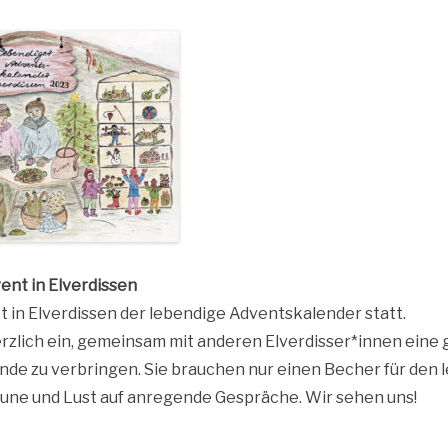
vent in Elverdissen
t in Elver­dis­sen der leben­di­ge Advents­ka­len­der statt.
rz­lich ein, gemein­sam mit ande­ren Elverdisser*innen eine g
un­de zu ver­brin­gen. Sie brau­chen nur einen Becher für den 
u­ne und Lust auf anre­gen­de Gesprä­che. Wir sehen uns!