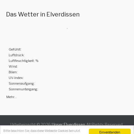
Das Wetter in Elverdissen
,
Gefühlt:
Luftdruck:
Luftfeuchtigkeit: %
Wind:
Böen:
UV-Index:
Sonnenaufgang:
Sonnenuntergang:
Mehr...
Urheberrecht © 2026
Unser Elverdissen
All Rights Reserved.
Catch Everest Theme by
Catch Themes
Bitte beachten Sie, dass diese Webseite Cookies benutzt.
Einverstanden