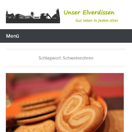
Zum
Inhalt
wechseln
Gut leben in jedem Alter
Unser Elverdissen
Menü
Schlagwort:
Schweineohren