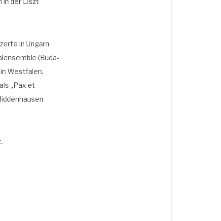
m in der Liszt
n­zer­te in Ungarn
kal­ensem­ble (Buda­
in West­fa­len.
 als „Pax et
id­den­hau­sen
.