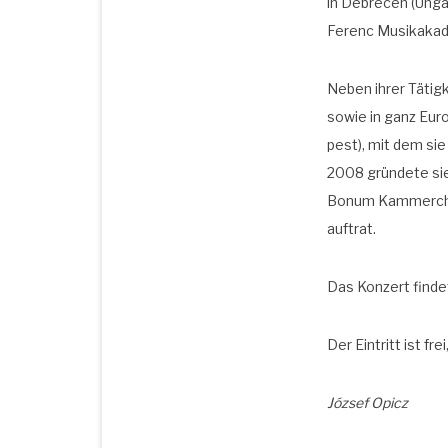
in Debre­cen (Ungarn
Ferenc Musik­aka­
Neben ihrer Tätig­ke
sowie in ganz Euro­
pest), mit dem sie 
2008 grün­de­te sie
Bonum Kam­mer­chor
auftrat.
Das Kon­zert fin­d
Der Ein­tritt ist fr
Józ­sef Opicz