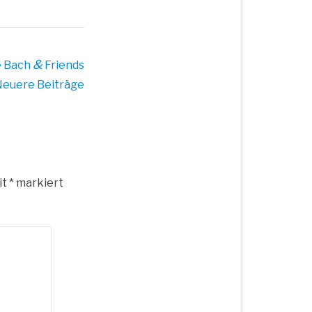
&
e Bach
Friends
euere Beiträge
it
*
markiert