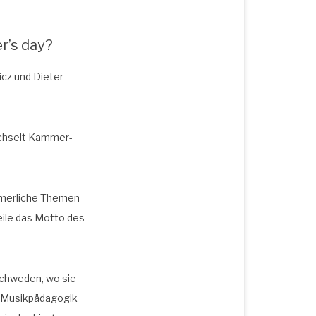
r’s day?
icz und Die­ter
ech­selt Kam­mer­
­mer­li­che The­men
i­le das Mot­to des
Schwe­den, wo sie
d Musik­päd­ago­gik