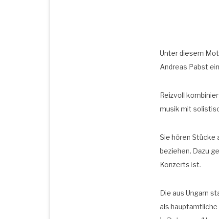
Unter die­sem Mot­t
Andre­as Pabst ein
Reiz­voll kom­bi­ni
mu­sik mit solis­ti
Sie hören Stü­cke a
bezie­hen. Dazu ge
Kon­zerts ist.
Die aus Ungarn sta
als haupt­amt­li­che