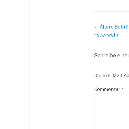
Beitrags
← Ältere Beitr
Übersicht
Feuerwehr
Schreibe ein
Deine E-Mail-Ad
Kommentar
*