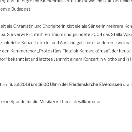
), dar­auf folg­te ein Kir­chen­mu­sik­stu­di­um sowie ein Dok­tor­stu­di­u
de­mie Budapest.
it als Orga­nis­tin und Chor­lei­te­rin gibt sie als Sän­ge­rin meh­re­re Ko
pa. Sie ver­wirk­lich­te ihren Traum und grün­de­te 2004 das Stel­la Vo
zahl­rei­che Kon­zer­te im In- und Aus­land gab, unter ande­rem zwei­mal 
 den Kam­mer­chor „Pro­tes­táns Fia­ta­lok Kama­rakóru­sa“, der heu­te
“ bekannt ist und letz­tes Jahr mit einem Kon­zert in Vlo­tho und in H
et am
8. Juli 2018 um 18.00 Uhr
in der
Frie­dens­kir­che Elver­dis­sen
statt
ei, eine Spen­de für die Musi­ker ist herz­lich willkommen!