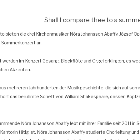
Shall I compare thee to a summe
o bie­ten die drei Kir­chen­mu­si­ker Nóra Johans­son Abaffy, Józ­sef Op
 Som­mer­kon­zert an.
ert wer­den im Kon­zert Gesang, Block­flö­te und Orgel erklin­gen, es w
­schen Akzenten.
us meh­re­ren Jahr­hun­der­ten der Musik­ge­schich­te, die sich auf som
hört das berühm­te Sonett von Wil­liam Shake­speare, des­sen Kopf­ze
m­men­de Nóra Johans­son Abaffy lebt mit ihrer Fami­lie seit 2011 in 
 Kan­to­rin tätig ist. Nóra Johans­son Abaffy stu­dier­te Chor­lei­tung un