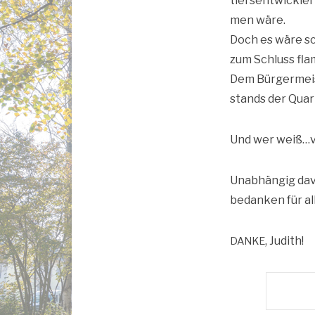
tiers­ent­wick­l
men wäre.
Doch es wäre sc
zum Schluss fla
Dem Bür­ger­meis
stands der Quar­t
Und wer weiß…vi
Unab­hän­gig davo
bedan­ken für al
, Judith!
DANKE