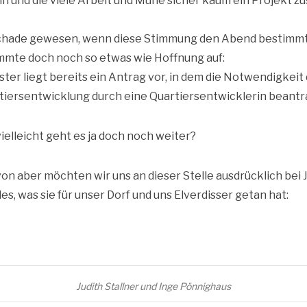
e­rin und die vie­le Arbeit und Mühe sicher kaum ein Pro­jekt 
ha­de gewe­sen, wenn die­se Stim­mung den Abend bestimmt
mm­te doch noch so etwas wie Hoff­nung auf:
­ter liegt bereits ein Antrag vor, in dem die Not­wen­dig­keit
iers­ent­wick­lung durch eine Quar­tiers­ent­wick­le­rin bean­t
elleicht geht es ja doch noch weiter?
n aber möch­ten wir uns an die­ser Stel­le aus­drück­lich bei J
les, was sie für unser Dorf und uns Elver­dis­ser getan hat:
Judith Stall­ner und Inge Pönnighaus