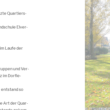
z­te Quar­tiers­
nd­schu­le Elver­
 im Lau­fe der
Grup­pen und Ver­
z im Dorf­le­
s ent­stand so
ne Art der Quar­