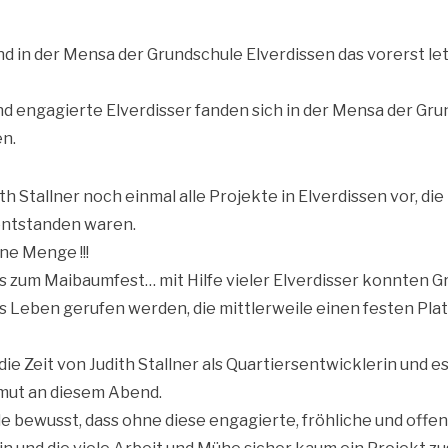
 in der Men­sa der Grund­schu­le Elver­dis­sen das vor­erst let
und enga­gier­te Elver­dis­ser fan­den sich in der Men­sa der Gru
en.
th Stall­ner noch ein­mal alle Pro­jek­te in Elver­dis­sen vor, die
 ent­stan­den waren.
ne Menge !!!
s zum Mai­baum­fest… mit Hil­fe vie­ler Elver­dis­ser konn­ten 
ns Leben geru­fen wer­den, die mitt­ler­wei­le einen fes­ten Plat
e Zeit von Judith Stall­ner als Quar­tiers­ent­wick­le­rin und e
mut an die­sem Abend.
e bewusst, dass ohne die­se enga­gier­te, fröh­li­che und offe­