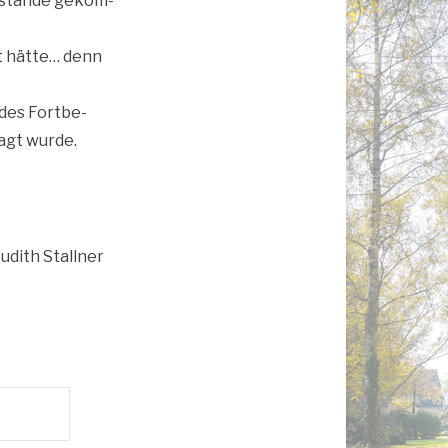
zustan­de gekom­
 hät­te… denn
 des Fort­be­
ragt wurde.
udith Stall­ner