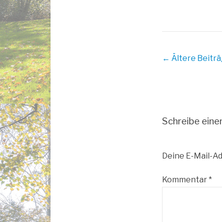
Beitrags
← Ältere Beitr
Übersicht
Schreibe ein
Deine E-Mail-Ad
Kommentar
*