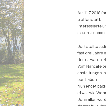
Am 11.7.2018 fand
tref­fen statt.
Inter­es­sier­te 
dis­sen zusamm
Dort stell­te Judi
fast drei Jah­re
Und es waren ei
Vom Näh­ca­fé bi
an­stal­tun­gen i
ben haben.
Nun endet bald di
etwas wie Weh­
Denn allen wur­d