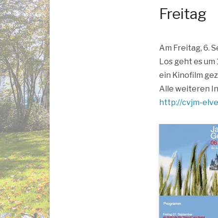
Freitag
Am Frei­tag, 6. 
Los geht es um 
ein Kino­film g
Alle wei­te­ren In
http://​cvjm​-elver​dis​