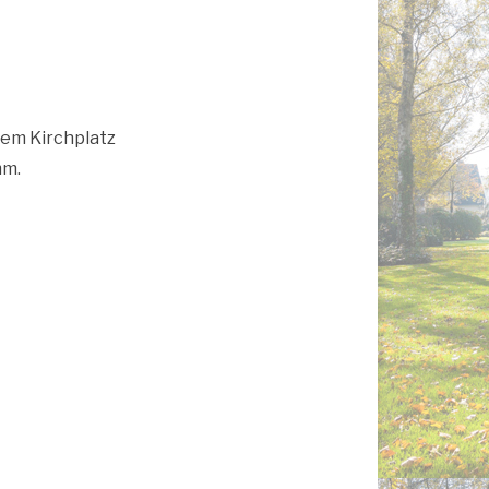
em Kirch­platz
mm.