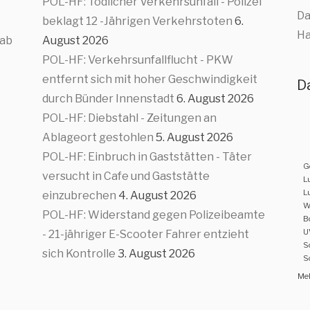
POL-HF: Tödlicher Verkehrsunfall - Polizei
Da
beklagt 12 -Jährigen Verkehrstoten
6.
Ha
 ab
August 2026
POL-HF: Verkehrsunfallflucht - PKW
entfernt sich mit hoher Geschwindigkeit
D
durch Bünder Innenstadt
6. August 2026
POL-HF: Diebstahl - Zeitungen an
Ablageort gestohlen
5. August 2026
POL-HF: Einbruch in Gaststätten - Täter
G
versucht in Cafe und Gaststätte
L
L
einzubrechen
4. August 2026
W
POL-HF: Widerstand gegen Polizeibeamte
B
U
- 21-jähriger E-Scooter Fahrer entzieht
S
sich Kontrolle
3. August 2026
S
Meh