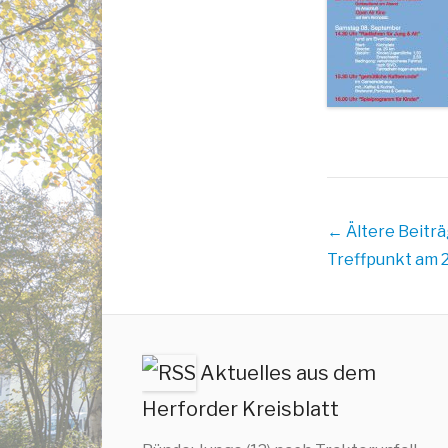
Beitrags
← Ältere Beitr
Übersicht
Treffpunkt am 2
Aktuelles aus dem
Herforder Kreisblatt