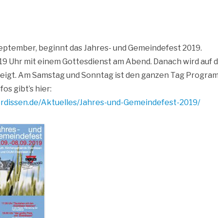
Sep­tem­ber, beginnt das Jah­res- und Gemein­de­fest 2019.
19 Uhr mit einem Got­tes­dienst am Abend. Danach wird auf d
ezeigt. Am Sams­tag und Sonn­tag ist den gan­zen Tag Progra
fos gibt’s hier:
sen​.de/​A​k​t​u​e​l​l​e​s​/​J​a​h​r​e​s​-​u​n​d​-​G​e​m​e​i​n​d​e​f​e​s​t​-​2​0​19/