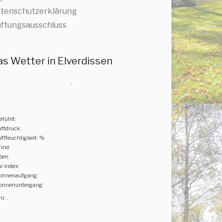
tenschutzerklärung
ftungsausschluss
as Wetter in Elverdissen
,
efühlt:
uftdruck:
uftfeuchtigkeit: %
ind:
öen:
V-Index:
onnenaufgang:
onnenuntergang:
r...